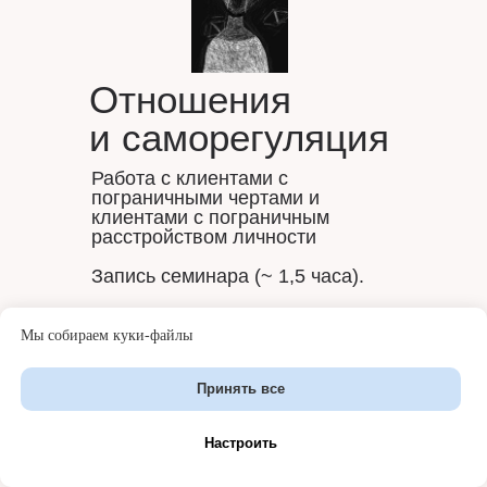
Отношения
Контакты
и саморегуляция
Используйте удобный
Работа с клиентами с
вариант для связи с нами
пограничными чертами и
клиентами с пограничным
расстройством личности
ТГ-канал
Запись семинара (~ 1,5 часа).
Мы собираем куки-файлы
Подробнее
Администратор
Принять все
Группа ВК
Настроить