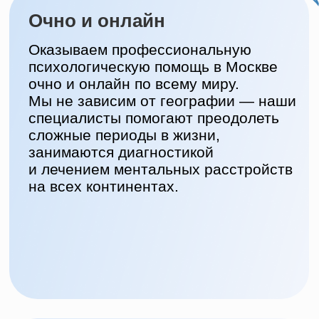
современные методы диагностики
и лечения с научно доказанной
эффективностью.
Все психологи -
клинические
Это принципиально важно для нас.
Наши психологи окончили
психологические и медицинские
ВУЗы. Вы можете быть уверены, что
они увидят важные симптомы.
Держим руку на пульсе
Клинические психологи и психиатры
центра следят за исследованиями,