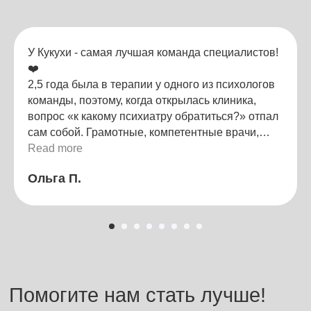
У Кукухи - самая лучшая команда специалистов!
❤️
2,5 года была в терапии у одного из психологов
команды, поэтому, когда открылась клиника,
вопрос «к какому психиатру обратиться?» отпал
сам собой. Грамотные, компетентные врачи,
приятная атмосфера, современные назначения.
Read more
Контакты
Рекомендую от всего сердца! Берегите свои
Используйте удобный
Ольга П.
кукухи и не бойтесь обращаться за помощью
вариант для связи с нами
🙏🏻 (и не затягивайте))
ТГ-канал
Администратор