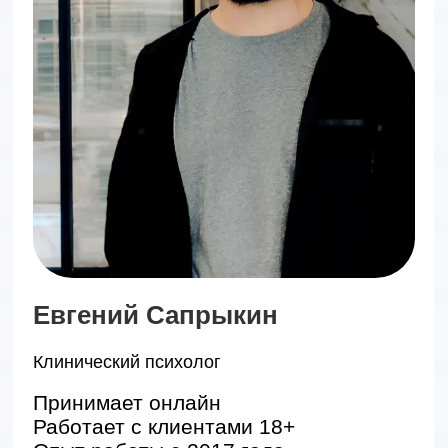
О Кукуха в
психологов
психиатров
14
6
семинаров состоялось
+5
часов очных сессий
+5 500
часов семейной терапии
450
часов сессий онлайн
+8 000