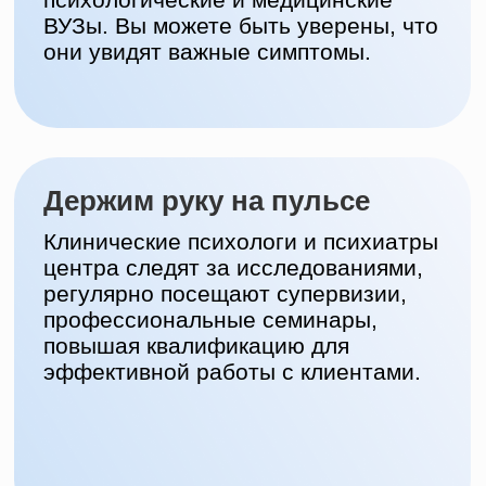
Конфиденциальность
Мы никуда не передаем информацию о
наших клиентах.
Узнать больше про Kukuha
Наши специалисты
Придерживаются принципов
доказательной медицины,
бережно помогают справиться