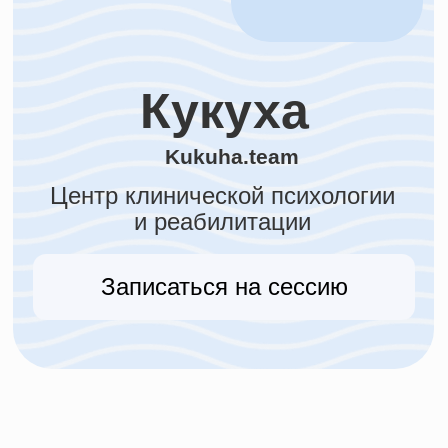
Kukuha.team
Центр клинической психологии
и реабилитации
Записаться на сессию
О нас
ЦКПиР КУКУХА — место, где
можно быть собой,
развить важные навыки,
укрепить свои позиции
в жизни.