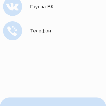
Главная
Документация
О нас
Вакансии
Специалисты
Контакты
Прайс
Записаться на сессию
г. Москва, Тессинский переулок 5,
строение 1, 1 этаж
Разработка сайта